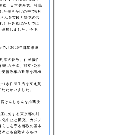
民主党、日本共産党、社民
した働きかけの中で6月
じさんを市民と野党の共
れした各党ばかりでは
く発展しました。今後､
､｢2020年都知事選
約束の反故、住民犠牲
戦略の推進、都立･公社
と安倍政権の政策を積極
とづき住民生活を支え貧
てたたかいました。
都宮けんじさんを推薦決
染症に対する東京都の対
人化中止と拡充、カジノ
暮らしを守る都政の基本
要求とも合致するもの