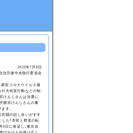
2020年7月8日
自治労連中央執行委員会
た｡新型コロナウイルス感
会や大街宣行動などの制
宮けんじさんは当選に
宇都宮けんじさんの奮
げます。
党共闘の話し合いがすす
とした｢市民と野党の転
月6日に発足し､東京自
呼びかけ人会議は広く