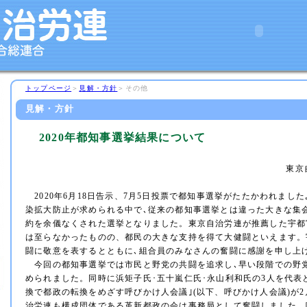
トップページ
＞
見解・方針
＞その他
見解・方針
2020年都知事選挙結果について
東京
2020年6月18日告示、7月5日投票で都知事選挙がたたかわれまし
染拡大防止が求められる中で､従来の都知事選挙とは違った大きな集
約を余儀なくされた選挙となりました。東京自治労連が推薦した宇都
は至らなかったものの、都民の大きな支持を得て大健闘といえます。
闘に敬意を表するとともに､組合員のみなさんの奮闘に感謝を申し上
今回の都知事選挙では市民と野党の共闘を追求し､早い段階での野
められました。同時に浜矩子氏･五十嵐仁氏･永山利和氏の3人を代表
換で都政の転換をめざす呼びかけ人会議｣(以下、呼びかけ人会議)が2
治労連も構成団体である革新都政の会は事務局として奮闘しました。