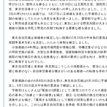
呼びかけ人･賛同人を募るとともに､3月18日には立憲民主党、国民
党、東京生活者ネットワークの各党への申し入れを行いました。こう
3日の呼びかけ人会議では、5月27日に立候補を決意した宇都宮けん
闘の候補としてたたかう決意を各党が述べました。選挙戦では申し入
なく野田佳彦元総理も弁士に立つなど､東京における野党共闘が大き
都政や国政を市民と野党の共闘で転換する重要な礎を築きました｡
東京自治労連は候補者が確定しない段階の5月20日の中央執行委員会で
挙闘争基本方針｣を決定し､たたかう体制を確立しました｡
小池都政の4年間は､築地市場問題や情報公開、待機児童ゼロなどの
の羽田空路の拡張、大型公共事業推進、国家戦略特区や新技術の財界
病院の地方独立行政法人化推進など､都民の要求には背を向け、財界
的に推進するものでした。
東京自治労連と各単組･局支部はこうした小池都政から、憲法にも
困と格差のない､自治体労働者が働きがいのある都政への転換を求め
革新都政の会の6月8日の決定を受け､東京自治労連は6月10日に宇
定し､6月13日の拡大中央執行委員会で確認しました｡
宇都宮けんじさんは｢緊急の3課題｣として､新型コロナウイルス感
応の基本に｢自粛と一体の補償｣を掲げ、都立･公社病院の独立行政法
誘致中止を掲げ、｢重視する8課題｣として都民の切実な要求といのち
を示しました。これらは東京自治労連と各単組･局支部の掲げる都政